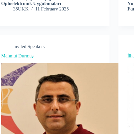
Optoelektronik Uygulamaları
Yu
35UKK
11 February 2025
Far
Invited Speakers
Mahmut Durmuş
İlh