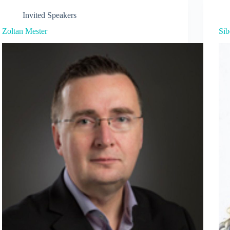
Invited Speakers
Zoltan Mester
Sib