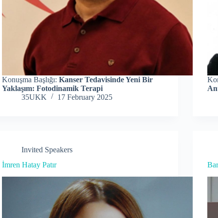
Konuşma Başlığı:
Kanser Tedavisinde Yeni Bir
Ko
Yaklaşım: Fotodinamik Terapi
Ant
35UKK
17 February 2025
Invited Speakers
İmren Hatay Patır
Bar