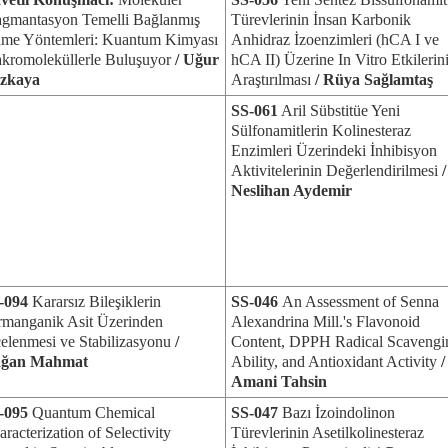
agmantasyon Temelli Bağlanmış
Türevlerinin İnsan Karbonik
me Yöntemleri: Kuantum Kimyası
Anhidraz İzoenzimleri (hCA I ve
kromoleküllerle Buluşuyor
/ Uğur
hCA II) Üzerine In Vitro Etkilerin
zkaya
Araştırılması
/ Rüya Sağlamtaş
SS-061
Aril Sübstitüe Yeni
Sülfonamitlerin Kolinesteraz
Enzimleri Üzerindeki İnhibisyon
Aktivitelerinin Değerlendirilmesi
/
Neslihan Aydemir
-094
Kararsız Bileşiklerin
SS-046
An Assessment of Senna
rmanganik Asit Üzerinden
Alexandrina Mill.'s Flavonoid
celenmesi ve Stabilizasyonu
/
Content, DPPH Radical Scavengi
ğan Mahmat
Ability, and Antioxidant Activity
/
Amani Tahsin
-095
Quantum Chemical
SS-047
Bazı İzoindolinon
racterization of Selectivity
Türevlerinin Asetilkolinesteraz