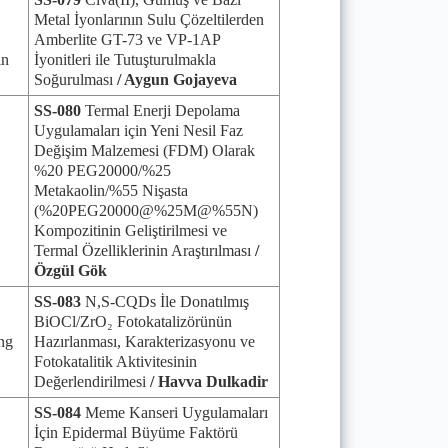
Metal İyonlarının Sulu Çözeltilerden
Amberlite GT-73 ve VP-1AP
in
İyonitleri ile Tutuşturulmakla
Soğurulması
/ Aygun Gojayeva
SS-080
Termal Enerji Depolama
Uygulamaları için Yeni Nesil Faz
Değişim Malzemesi (FDM) Olarak
%20 PEG20000/%25
Metakaolin/%55 Nişasta
(%20PEG20000@%25M@%55N)
Kompozitinin Geliştirilmesi ve
Termal Özelliklerinin Araştırılması
/
Özgül Gök
SS-083
N,S-CQDs İle Donatılmış
BiOCl/ZrO₂ Fotokatalizörünün
ng
Hazırlanması, Karakterizasyonu ve
Fotokatalitik Aktivitesinin
Değerlendirilmesi
/ Havva Dulkadir
SS-084
Meme Kanseri Uygulamaları
İçin Epidermal Büyüme Faktörü