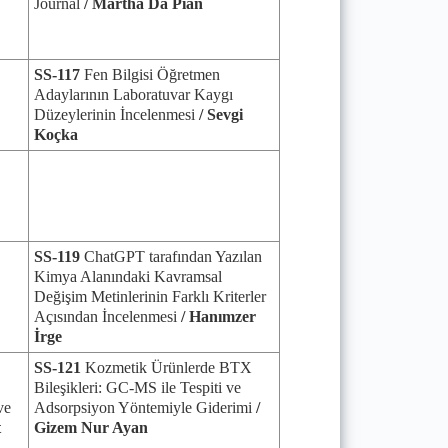
Journal
/ Martha Da Pian
SS-117
Fen Bilgisi Öğretmen
Adaylarının Laboratuvar Kaygı
Düzeylerinin İncelenmesi
/ Sevgi
Koçka
SS-119
ChatGPT tarafından Yazılan
Kimya Alanındaki Kavramsal
Değişim Metinlerinin Farklı Kriterler
Açısından İncelenmesi
/ Hanımzer
İrge
SS-121
Kozmetik Ürünlerde BTX
Bileşikleri: GC-MS ile Tespiti ve
ve
Adsorpsiyon Yöntemiyle Giderimi
/
t
Gizem Nur Ayan