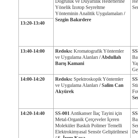
Doğruluk ve Duyarlılık Hedeflerine
Het
Yönelik İzotop Seyreltme
Se
Yönteminin Analitik Uygulamaları
/
Sezgin Bakırdere
13:20-13:40
13:40-14:00
Redoks:
Kromatografik Yöntemler
SS
ve Uygulama Alanları
/ Abdullah
Ba
Barış Kamani
Yap
Gel
14:00-14:20
Redoks:
Spektroskopik Yöntemler
SS
ve Uygulama Alanları
/ Salim Can
Sti
Akyürek
Fo
Se
14:20-14:40
SS-001
Antikanser İlaç Tayini için
SS
Metal-Organik Çerçeveler İçeren
Ba
Moleküler Baskılı Polimer Temelli
Se
Elektrokimyasal Sensör Geliştirilmesi
De
/ S. İrem Kaya