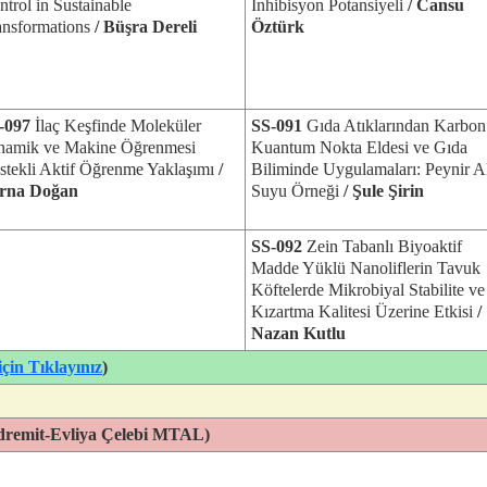
ntrol in Sustainable
İnhibisyon Potansiyeli
/ Cansu
ansformations
/ Büşra Dereli
Öztürk
-097
İlaç Keşfinde Moleküler
SS-091
Gıda Atıklarından Karbon
namik ve Makine Öğrenmesi
Kuantum Nokta Eldesi ve Gıda
stekli Aktif Öğrenme Yaklaşımı
/
Biliminde Uygulamaları: Peynir Al
rna Doğan
Suyu Örneği
/ Şule Şirin
SS-092
Zein Tabanlı Biyoaktif
Madde Yüklü Nanoliflerin Tavuk
Köftelerde Mikrobiyal Stabilite ve
Kızartma Kalitesi Üzerine Etkisi
/
Nazan Kutlu
çin Tıklayınız
)
Edremit-Evliya Çelebi MTAL)