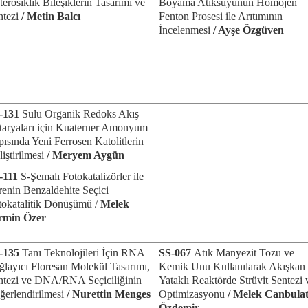
erosiklik Bileşiklerin Tasarımı ve
Boyama Atıksuyunun Homojen
ntezi
/ Metin Balcı
Fenton Prosesi ile Arıtımının
İncelenmesi
/ Ayşe Özgüven
-131
Sulu Organik Redoks Akış
taryaları için Kuaterner Amonyum
ısında Yeni Ferrosen Katolitlerin
iştirilmesi
/ Meryem Aygün
-111
S-Şemalı Fotokatalizörler ile
renin Benzaldehite Seçici
tokatalitik Dönüşümü /
Melek
rmin Özer
-135
Tanı Teknolojileri İçin RNA
SS-067
Atık Manyezit Tozu ve
ğlayıcı Floresan Molekül Tasarımı,
Kemik Unu Kullanılarak Akışkan
ntezi ve DNA/RNA Seçiciliğinin
Yataklı Reaktörde Strüvit Sentezi 
ğerlendirilmesi
/
Nurettin Menges
Optimizasyonu
/ Melek Canbula
Özdemir