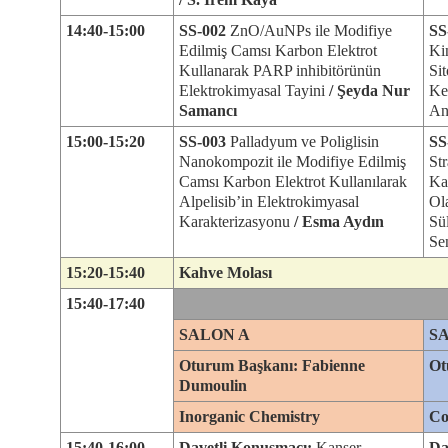
14:40-15:00
SS-002
ZnO/AuNPs ile Modifiye
SS
Edilmiş Camsı Karbon Elektrot
Ki
Kullanarak PARP inhibitörünün
Si
Elektrokimyasal Tayini
/
Şeyda Nur
Ke
Samancı
An
15:00-15:20
SS-003
Palladyum ve Poliglisin
SS
Nanokompozit ile Modifiye Edilmiş
Str
Camsı Karbon Elektrot Kullanılarak
Ka
Alpelisib’in Elektrokimyasal
Ol
Karakterizasyonu
/
Esma Aydın
Sü
Se
15:20-15:40
Kahve Molası
15:40-17:40
SALON A
S
Oturum Başkanı: Fabienne
Ot
Dumoulin
Inorganic Chemistry
Co
15:40-16:00
Davetli Konuşmacı:
Kanser
Da