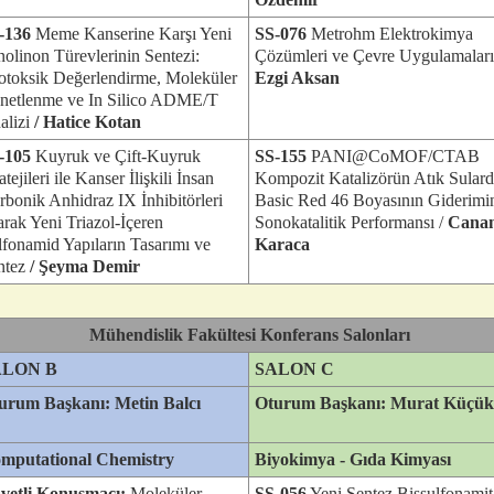
-136
Meme Kanserine Karşı Yeni
SS-076
Metrohm Elektrokimya
nolinon Türevlerinin Sentezi:
Çözümleri ve Çevre Uygulamaları
totoksik Değerlendirme, Moleküler
Ezgi Aksan
netlenme ve In Silico ADME/T
alizi
/
Hatice Kotan
-105
Kuyruk ve Çift-Kuyruk
SS-155
PANI@CoMOF/CTAB
atejileri ile Kanser İlişkili İnsan
Kompozit Katalizörün Atık Sular
rbonik Anhidraz IX İnhibitörleri
Basic Red 46 Boyasının Giderimi
arak Yeni Triazol-İçeren
Sonokatalitik Performansı /
Cana
lfonamid Yapıların Tasarımı ve
Karaca
ntez
/ Şeyma Demir
Mühendislik Fakültesi Konferans Salonları
ALON B
SALON C
urum Başkanı: Metin Balcı
Oturum Başkanı: Murat Küçük
mputational Chemistry
Biyokimya - Gıda Kimyası
vetli Konuşmacı:
Moleküler
SS-056
Yeni Sentez Bissulfonamit