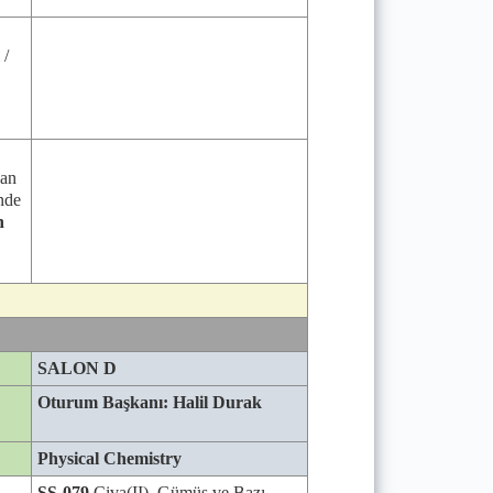
 /
dan
nde
n
SALON D
Oturum Başkanı: Halil Durak
Physical Chemistry
SS-079
Civa(II), Gümüş ve Bazı