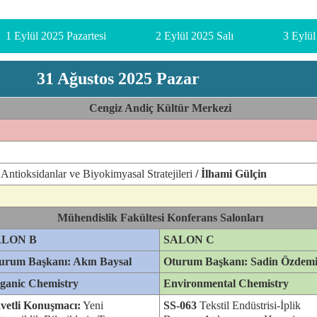
1 Eylül 2025 Pazartesi
2 Eylül 2025 Salı
3 Eylü
31 Ağustos 2025 Pazar
Cengiz Andiç Kültür Merkezi
ntioksidanlar ve Biyokimyasal Stratejileri
/ İlhami Gülçin
Mühendislik Fakültesi Konferans Salonları
ALON B
SALON C
urum Başkanı: Akın Baysal
Oturum Başkanı: Sadin Özdem
ganic Chemistry
Environmental Chemistry
vetli Konuşmacı:
Yeni
SS-063
Tekstil Endüstrisi-İplik