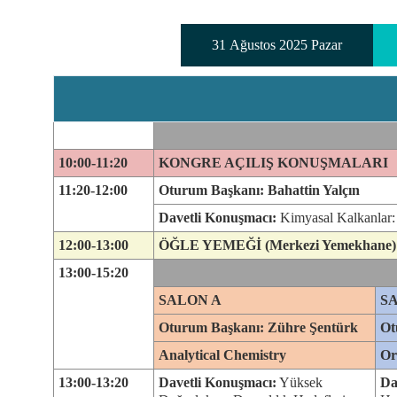
31 Ağustos 2025 Pazar
10:00-11:20
KONGRE AÇILIŞ KONUŞMALARI
11:20-12:00
Oturum Başkanı: Bahattin Yalçın
Davetli Konuşmacı:
Kimyasal Kalkanlar: A
12:00-13:00
ÖĞLE YEMEĞİ (Merkezi Yemekhane)
13:00-15:20
SALON A
S
Oturum Başkanı: Zühre Şentürk
Ot
Analytical Chemistry
Or
13:00-13:20
Davetli Konuşmacı:
Yüksek
Da