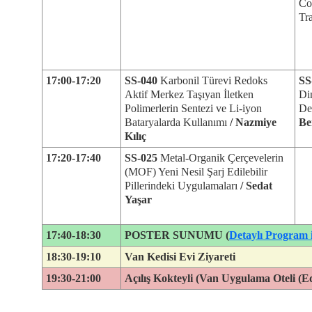
Co
Tr
17:00-17:20
SS-040
Karbonil Türevi Redoks
SS
Aktif Merkez Taşıyan İletken
Di
Polimerlerin Sentezi ve Li-iyon
De
Bataryalarda Kullanımı
/ Nazmiye
Be
Kılıç
17:20-17:40
SS-025
Metal-Organik Çerçevelerin
(MOF) Yeni Nesil Şarj Edilebilir
Pillerindeki Uygulamaları
/ Sedat
Yaşar
17:40-18:30
POSTER SUNUMU (
Detaylı Program i
18:30-19:10
Van Kedisi Evi Ziyareti
19:30-21:00
Açılış Kokteyli (Van Uygulama Oteli (