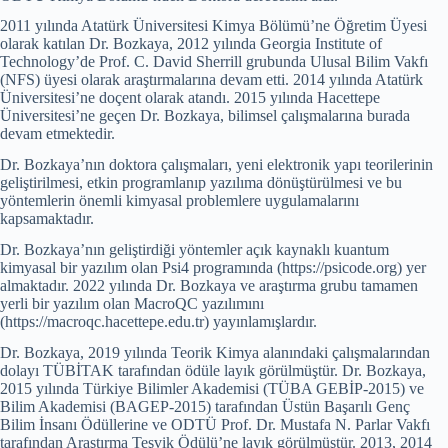
2011 yılında Atatürk Üniversitesi Kimya Bölümü’ne Öğretim Üyesi
olarak katılan Dr. Bozkaya, 2012 yılında Georgia Institute of
Technology’de Prof. C. David Sherrill grubunda Ulusal Bilim Vakfı
(NFS) üyesi olarak araştırmalarına devam etti. 2014 yılında Atatürk
Üniversitesi’ne doçent olarak atandı. 2015 yılında Hacettepe
Üniversitesi’ne geçen Dr. Bozkaya, bilimsel çalışmalarına burada
devam etmektedir.
Dr. Bozkaya’nın doktora çalışmaları, yeni elektronik yapı teorilerinin
geliştirilmesi, etkin programlanıp yazılıma dönüştürülmesi ve bu
yöntemlerin önemli kimyasal problemlere uygulamalarını
kapsamaktadır.
Dr. Bozkaya’nın geliştirdiği yöntemler açık kaynaklı kuantum
kimyasal bir yazılım olan Psi4 programında (https://psicode.org) yer
almaktadır. 2022 yılında Dr. Bozkaya ve araştırma grubu tamamen
yerli bir yazılım olan MacroQC yazılımını
(https://macroqc.hacettepe.edu.tr) yayınlamışlardır.
Dr. Bozkaya, 2019 yılında Teorik Kimya alanındaki çalışmalarından
dolayı TÜBİTAK tarafından ödüle layık görülmüştür. Dr. Bozkaya,
2015 yılında Türkiye Bilimler Akademisi (TÜBA GEBİP-2015) ve
Bilim Akademisi (BAGEP-2015) tarafından Üstün Başarılı Genç
Bilim İnsanı Ödüllerine ve ODTÜ Prof. Dr. Mustafa N. Parlar Vakfı
tarafından Araştırma Teşvik Ödülü’ne layık görülmüştür. 2013, 2014